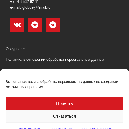
+7 913 532-92-11
e-mail:
globus-j@mail.ru
О журнале
Политика в отношении обработки персональных данных
Согласие на обработку персональных данных
Пользовательское соглашение (оферта)
Вы соглашаетесь на обработку персональных данных по средствам
метрических программ.
Согласие на получение рекламных материалов
Рекламодателям
Принять
Контакты
Отказаться