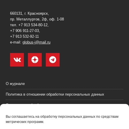
660131, г. Красноярск,
пр. Металлургов, 2ф, оф. 1-08
тел. +7 913 534-80-12,
+7 906 911-27-03,
+7 913 532-92-11
e-mail:
globus-j@mail.ru
О журнале
Политика в отношении обработки персональных данных
Согласие на обработку персональных данных
Пользовательское соглашение (оферта)
Вы соглашаетесь на обработку персональных данных по средствам
метрических программ.
Согласие на получение рекламных материалов