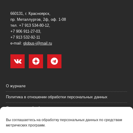
660131, г. Красноярск,
пр. Металлургов, 2ф, оф. 1-08
тел. +7 913 534-80-12,
+7 906 911-27-03,
+7 913 532-92-11
e-mail:
globus-j@mail.ru
О журнале
Политика в отношении обработки персональных данных
Согласие на обработку персональных данных
Пользовательское соглашение (оферта)
Вы соглашаетесь на обработку персональных данных по средствам
метрических программ.
Согласие на получение рекламных материалов