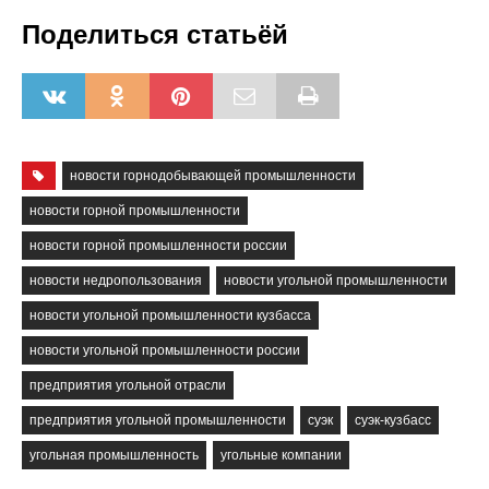
Поделиться статьёй
новости горнодобывающей промышленности
новости горной промышленности
новости горной промышленности россии
новости недропользования
новости угольной промышленности
новости угольной промышленности кузбасса
новости угольной промышленности россии
предприятия угольной отрасли
предприятия угольной промышленности
суэк
суэк-кузбасс
угольная промышленность
угольные компании