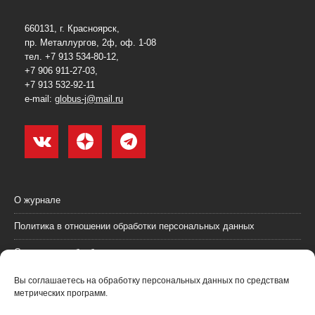
660131, г. Красноярск,
пр. Металлургов, 2ф, оф. 1-08
тел. +7 913 534-80-12,
+7 906 911-27-03,
+7 913 532-92-11
e-mail:
globus-j@mail.ru
О журнале
Политика в отношении обработки персональных данных
Согласие на обработку персональных данных
Пользовательское соглашение (оферта)
Вы соглашаетесь на обработку персональных данных по средствам
метрических программ.
Согласие на получение рекламных материалов