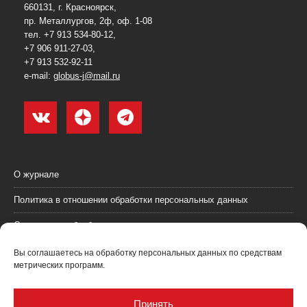
660131, г. Красноярск,
пр. Металлургов, 2ф, оф. 1-08
тел. +7 913 534-80-12,
+7 906 911-27-03,
+7 913 532-92-11
e-mail:
globus-j@mail.ru
О журнале
Политика в отношении обработки персональных данных
Согласие на обработку персональных данных
Пользовательское соглашение (оферта)
Вы соглашаетесь на обработку персональных данных по средствам
метрических программ.
Согласие на получение рекламных материалов
Рекламодателям
Принять