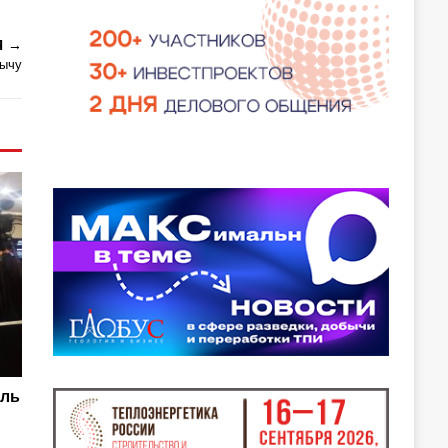
Я
бычу
сль