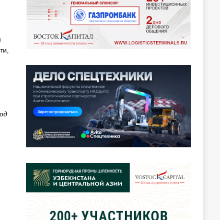
м
ги,
од