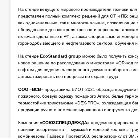
На стенде ведущего мирового производителя техники дл
представлен полный комплекс решений для ОТ и ПБ: реше
как одноканальные, так и многоканальные, позволяющие 
оборудование для контроля трезвости персонала: алкозам
включая сделанные в РФ, а также специальные инженерн
горонодобывающего и нефтегазового сектора, обучения и
На стенде
EcoStandard group
можно было получить консу
новое решение по расследованию микротравм «QR-код по
софтом для ведения электронного документооборота с и
автоматизировать все процессы по охране труда.
ООО «ВСВ»
представила БИОТ-2021 образцы продукции со
пожарного, боевую одежду пожарного Armor, белье термо
термостойкие трикотажные «DEX-PRO», охлаждающая банд
продукции ручного немеханизированного инструмента для
Компания
«СОЮЗСПЕЦОДЕЖДА»
продемонстрировала на
новинки ассортимента — мужской и женский костюмы Три
комбинезоны Tайвек и Протект500, респираторику от 3М, о