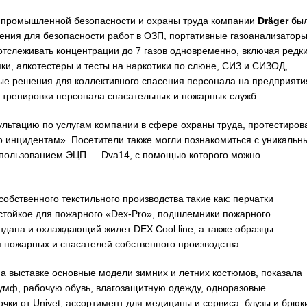
я промышленной безопасности и охраны труда компании
Dräger
бы
ния для безопасности работ в ОЗП, портативные газоанализаторы
отслеживать концентрации до 7 газов одновременно, включая редки
ки, алкотестеры и тесты на наркотики по слюне, СИЗ и СИЗОД,
ые решения для коллективного спасения персонала на предприяти
 тренировки персонала спасательных и пожарных служб.
льтацию по услугам компании в сфере охраны труда, протестиров
 инцидентам». Посетители также могли познакомиться с уникальн
спользованием ЭЦП — Dva14, с помощью которого можно
бственного текстильного производства такие как: перчатки
стойкое для пожарного «Dex-Pro», подшлемники пожарного
ана и охлаждающий жилет DEX Cool line, а также образцы
 пожарных и спасателей собственного производства.
 выставке основные модели зимних и летних костюмов, показала
умф, рабочую обувь, влагозащитную одежду, одноразовые
чки от Univet, ассортимент для медицины и сервиса: блузы и брюк