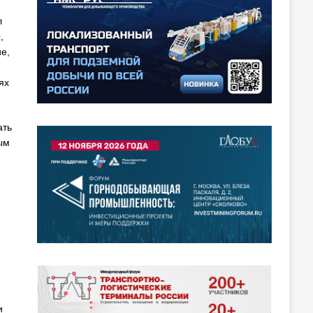
л
,
е,
ях
ать
ым
и