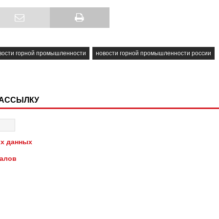
вости горной промышленности
новости горной промышленности россии
РАССЫЛКУ
х данных
иалов