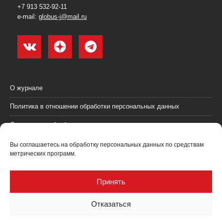
+7 913 532-92-11
e-mail:
globus-j@mail.ru
О журнале
Политика в отношении обработки персональных данных
Согласие на обработку персональных данных
Пользовательское соглашение (оферта)
Вы соглашаетесь на обработку персональных данных по средствам
метрических программ.
Согласие на получение рекламных материалов
Рекламодателям
Принять
Контакты
Отказаться