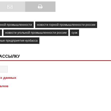
орной промышленности
новости горной промышленности россии
и
новости угольной промышленности россии
суэк
ные предприятия кузбасса
РАССЫЛКУ
х данных
иалов