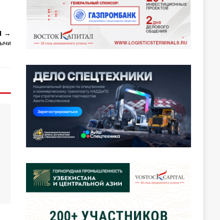
Я
бычи