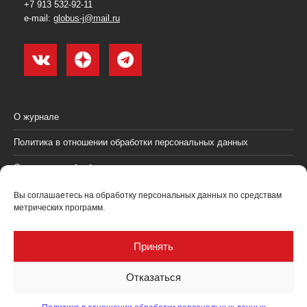
+7 913 532-92-11
e-mail:
globus-j@mail.ru
О журнале
Политика в отношении обработки персональных данных
Согласие на обработку персональных данных
Пользовательское соглашение (оферта)
Вы соглашаетесь на обработку персональных данных по средствам
метрических программ.
Согласие на получение рекламных материалов
Рекламодателям
Принять
Контакты
Отказаться