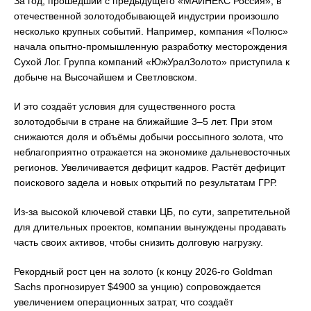
За год, прошедший с предыдущего «МАЙНЕКС Россия», в
отечественной золотодобывающей индустрии произошло
несколько крупных событий. Например, компания «Полюс»
начала опытно-промышленную разработку месторождения
Сухой Лог. Группа компаний «ЮжУралЗолото» приступила к
добыче на Высочайшем и Светловском.
И это создаёт условия для существенного роста
золотодобычи в стране на ближайшие 3–5 лет. При этом
снижаются доля и объёмы добычи россыпного золота, что
неблагоприятно отражается на экономике дальневосточных
регионов. Увеличивается дефицит кадров. Растёт дефицит
поискового задела и новых открытий по результатам ГРР.
Из-за высокой ключевой ставки ЦБ, по сути, запретительной
для длительных проектов, компании вынуждены продавать
часть своих активов, чтобы снизить долговую нагрузку.
Рекордный рост цен на золото (к концу 2026-го Goldman
Sachs прогнозирует $4900 за унцию) сопровождается
увеличением операционных затрат, что создаёт