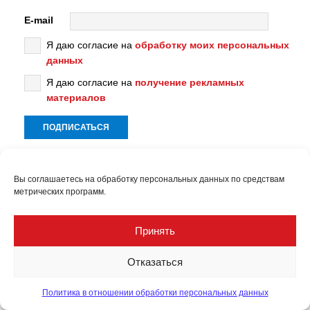
E-mail
Я даю согласие на
обработку моих персональных
данных
Я даю согласие на
получение рекламных
материалов
Вы соглашаетесь на обработку персональных данных по средствам
метрических программ.
ПРЕДЫДУЩАЯ
Юбилейная выставка «Рудник-2025». От
Принять
импортозамещения к технологическому лидерству
Отказаться
СЛЕДУЮЩАЯ
Отвал вскрыши
Политика в отношении обработки персональных данных