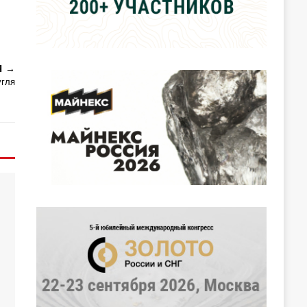
Я
угля