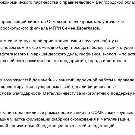
-экономического партнерства с правительством Белгородской обла
управляющий директор Оскольского электрометаллургического
тарооскольского филиала МГРИ Семен Двоеглазов.
дем совместную профориентационную и научную работу со
 в новом комплексе ежегодно будут посещать более тысячи студент
фтегазового и маркшейдерского дела, геофизики, экологи ­– то ест
альнейшего развития нашего предприятия, города и региона в
р возможностей для учебных занятий, проектной работы и проведе
 конвертируются в уверенных в себе, квалифицированных
е слова благодарности Металлоинвесту за многолетнюю поддержку 
ыскания проводились в рамках реализации на ОЭМК таких крупных
ация участка фильтрации фабрики окомкования и металлизации,
вной понизительной подстанции цеха сетей и подстанций.