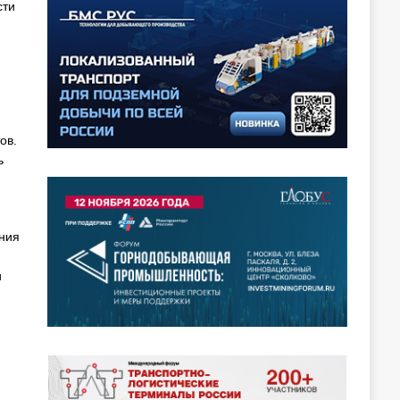
сти
ов.
ь
ния
и