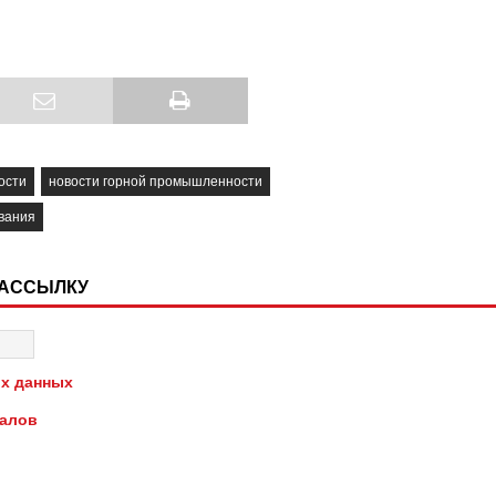
ости
новости горной промышленности
вания
РАССЫЛКУ
х данных
иалов