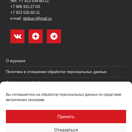
тел. +7 913 534-80-12,
+7 906 911-27-03,
+7 913 532-92-11
e-mail:
globus-j@mail.ru
О журнале
Политика в отношении обработки персональных данных
Согласие на обработку персональных данных
Пользовательское соглашение (оферта)
Вы соглашаетесь на обработку персональных данных по средствам
метрических программ.
Согласие на получение рекламных материалов
Рекламодателям
Принять
Контакты
Отказаться