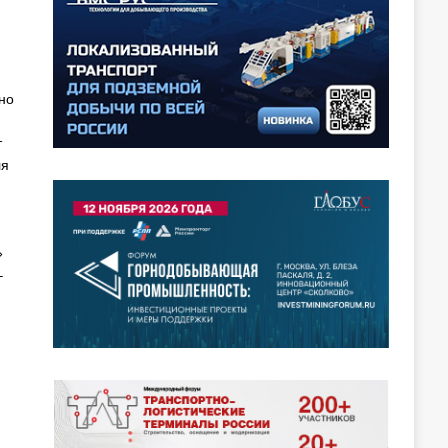
но
т
ля
»
–