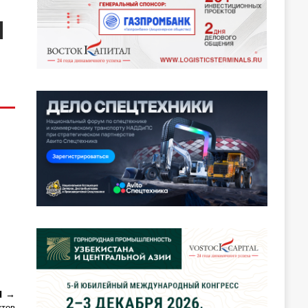
Я
ктов