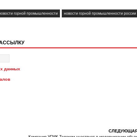
новости горной промышленности
новости горной промышленности россии
РАССЫЛКУ
х данных
иалов
СЛЕДУЮЩА
Компания УГМК-Телеком участвует в модернизации объе