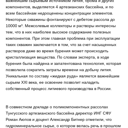
важнейшим сырьевым источником лития, брома и других
компонентов, выделяется 4 артезианских бассейна, и по
всем бассейнам недооценены концентрации элементов.
Некоторые скважины фонтанируют с дебетом рассола до
10000 м³. Межсолевые коллекторы и растворы интересны
тем, что в них наиболее высокое содержание полезных
компонентов. При этом главная проблема при эксплуатации
таких скважин заключается в том, что за счет насыщенных
растворов даже во время бурения может происходить
кристаллизация вещества. По словам эксперта, в ходе
бурения была найдена и запатентована технология, которая
позволила сократить затраты времени на добычу лития.
Уникальная по составу «жидкая руда» является важнейшим
сырьем XXI века, ее освоение позволит наладить
собственный процесс литиевого производства в России.
В совместном докладе о поликомпонентных рассолах
Тунгусского артезианского бассейна директор ИНГ СФУ
Роман Аюпов и доцент Александр Битнер отметили, что
гидроминеральное сырье, о котором велась речь в прошлом