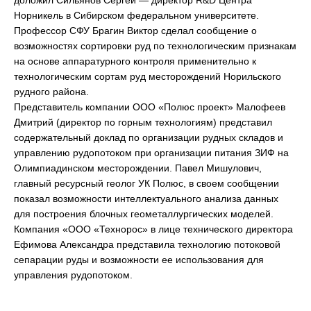
доложил Сильянов Сергей — директор R&D Центра
Норникель в Сибирском федеральном университете.
Профессор СФУ Брагин Виктор сделал сообщение о
возможностях сортировки руд по технологическим признакам
на основе аппаратурного контроля применительно к
технологическим сортам руд месторождений Норильского
рудного района.
Представитель компании ООО «Полюс проект» Малофеев
Дмитрий (директор по горным технологиям) представил
содержательный доклад по организации рудных складов и
управлению рудопотоком при организации питания ЗИФ на
Олимпиадинском месторождении. Павел Мишулович,
главный ресурсный геолог УК Полюс, в своем сообщении
показал возможности интеллектуального анализа данных
для построения блочных геометаллургических моделей.
Компания «ООО «Технорос» в лице технического директора
Ефимова Александра представила технологию потоковой
сепарации руды и возможности ее использования для
управления рудопотоком.