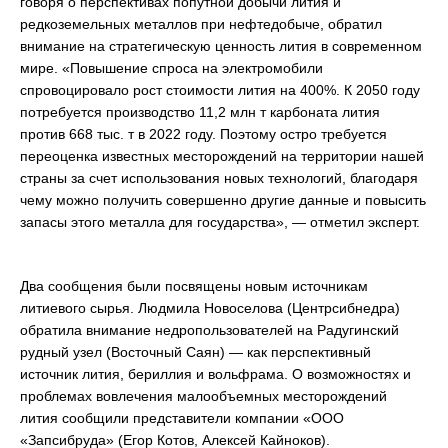
говоря о перспективах попутной добычи лития и
редкоземельных металлов при нефтедобыче, обратил
внимание на стратегическую ценность лития в современном
мире. «Повышение спроса на электромобили
спровоцировало рост стоимости лития на 400%. К 2050 году
потребуется производство 11,2 млн т карбоната лития
против 668 тыс. т в 2022 году. Поэтому остро требуется
переоценка известных месторождений на территории нашей
страны за счет использования новых технологий, благодаря
чему можно получить совершенно другие данные и повысить
запасы этого металла для государства», — отметил эксперт.
Два сообщения были посвящены новым источникам
литиевого сырья. Людмила Новоселова (Центрсибнедра)
обратила внимание недропользователей на Радугинский
рудный узел (Восточный Саян) — как перспективный
источник лития, бериллия и вольфрама. О возможностях и
проблемах вовлечения малообъемных месторождений
лития сообщили представители компании «ООО
«Запсибруда» (Егор Котов, Алексей Кайноков).