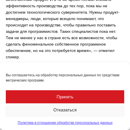
эффективность производства до тех пор, пока мы не
достигнем технологического суверенитета. Нужны продукт-
менеджеры, люди, которые всецело понимают, что
происходит на производстве, чтобы правильно поставить
задачи для программистов. Таких специалистов пока нет.
Тем не менее у нас в стране есть все возможности, чтобы
сделать феноменальное собственное программное
обеспечение, но на это потребуется время», — отметил
спикер.
Вы соглашаетесь на обработку персональных данных по средствам
Участники круглого стола подняли актуальные вопросы,
метрических программ.
связанные с необходимостью ухода от стратегии
импортозамещения оборудования и укрепления
суверенности одной из ключевых отраслей экономики
Принять
России. В этом направлении работают два драйвера — уход
иностранных компаний и объявленная властями РФ
Отказаться
поддержка отечественных IT-компаний. Рассказывая о
современных возможностях поставок импортного
Политика в отношении обработки персональных данных
оборудования и комплектующих, Дмитрий Стукалов из