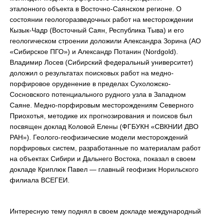
эталонного объекта в Восточно-Саянском регионе. О
состоянии геологоразведочных работ на месторождении
Кызык-Чадр (Восточный Саян, Республика Тыва) и его
геологическом строении доложили Александра Зорина (АО
«Сибирское ПГО») и Александр Потанин (Nordgold).
Владимир Лосев (Сибирский федеральный университет)
доложил о результатах поисковых работ на медно-
порфировое оруденение в пределах Сухоложско-
Сосновского потенциального рудного узла в Западном
Саяне. Медно-порфировым месторождениям Северного
Приохотья, методике их прогнозирования и поисков был
посвящен доклад Коловой Елены (ФГБУКН «СВКНИИ ДВО
РАН»). Геолого-геофизические модели месторождений
порфировых систем, разработанные по материалам работ
на объектах Сибири и Дальнего Востока, показал в своем
докладе Криплюк Павел — главный геофизик Норильского
филиала ВСЕГЕИ.
Интересную тему поднял в своем докладе международный