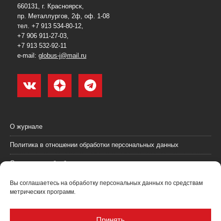
660131, г. Красноярск,
пр. Металлургов, 2ф, оф. 1-08
тел. +7 913 534-80-12,
+7 906 911-27-03,
+7 913 532-92-11
e-mail:
globus-j@mail.ru
О журнале
Политика в отношении обработки персональных данных
Согласие на обработку персональных данных
Пользовательское соглашение (оферта)
Вы соглашаетесь на обработку персональных данных по средствам
метрических программ.
Согласие на получение рекламных материалов
Рекламодателям
Принять