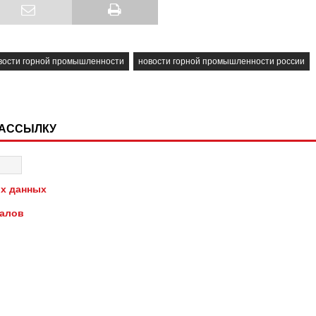
вости горной промышленности
новости горной промышленности россии
РАССЫЛКУ
х данных
иалов