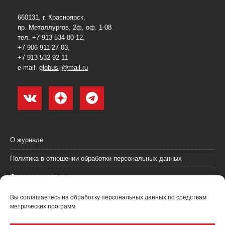
660131, г. Красноярск,
пр. Металлургов, 2ф, оф. 1-08
тел. +7 913 534-80-12,
+7 906 911-27-03,
+7 913 532-92-11
e-mail:
globus-j@mail.ru
О журнале
Политика в отношении обработки персональных данных
Согласие на обработку персональных данных
Пользовательское соглашение (оферта)
Вы соглашаетесь на обработку персональных данных по средствам
метрических программ.
Согласие на получение рекламных материалов