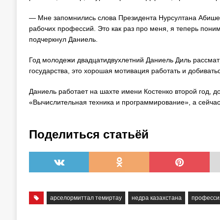
— Мне запомнились слова Президента Нурсултана Абишевич
рабочих профессий. Это как раз про меня, я теперь пони
подчеркнул Даниель.
Год молодежи двадцатидвухлетний Даниель Диль рассматр
государства, это хорошая мотивация работать и добиватьс
Даниель работает на шахте имени Костенко второй год, д
«Вычислительная техника и программирование», а сейчас
Поделиться статьёй
арселормиттал темиртау
недра казахстана
професси