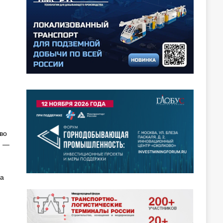
во
. —
на