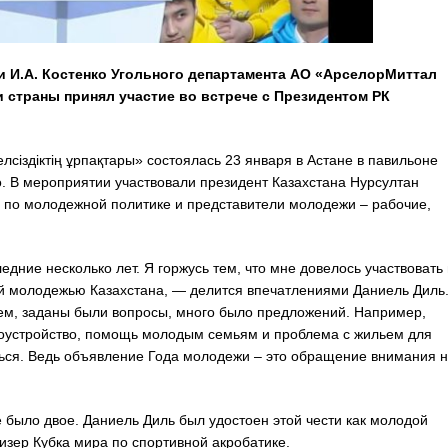
 И.А. Костенко Угольного департамента АО «АрселорМиттал
 страны принял участие во встрече с Президентом РК
іздіктің ұрпақтары» состоялась 23 января в Астане в павильоне
. В мероприятии участвовали президент Казахстана Нурсултан
а по молодежной политике и представители молодежи – рабочие,
дние несколько лет. Я горжусь тем, что мне довелось участвовать 
вой молодежью Казахстана, — делится впечатлениями Даниель Диль
м, заданы были вопросы, много было предложений. Например,
оустройство, помощь молодым семьям и проблема с жильем для
ться. Ведь объявление Года молодежи – это обращение внимания 
 было двое. Даниель Диль был удостоен этой чести как молодой
изер Кубка мира по спортивной акробатике.