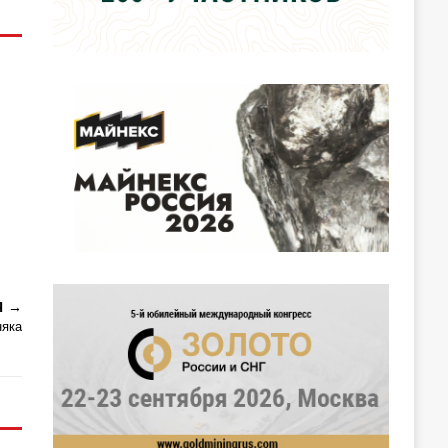
Я
няка