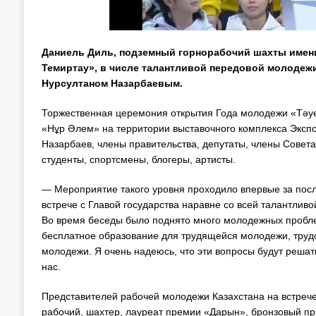
Даниель Диль, подземный горнорабочий шахты имени
Темиртау», в числе талантливой передовой молодежи
Нурсултаном Назарбаевым.
Торжественная церемония открытия Года молодежи «Тәуелс
«Нұр Әлем» на территории выставочного комплекса Экспо
Назарбаев, члены правительства, депутаты, члены Совет
студенты, спортсмены, блогеры, артисты.
— Мероприятие такого уровня проходило впервые за после
встрече с Главой государства наравне со всей талантли
Во время беседы было поднято много молодежных пробле
бесплатное образование для трудящейся молодежи, труд
молодежи. Я очень надеюсь, что эти вопросы будут реша
нас.
Представителей рабочей молодежи Казахстана на встрече
рабочий, шахтер, лауреат премии «Дарын», бронзовый пр