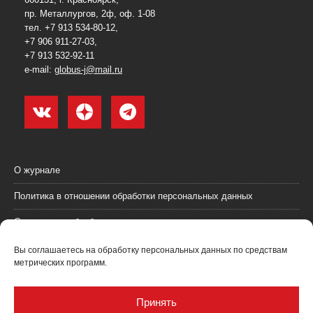
пр. Металлургов, 2ф, оф. 1-08
тел. +7 913 534-80-12,
+7 906 911-27-03,
+7 913 532-92-11
e-mail:
globus-j@mail.ru
О журнале
Политика в отношении обработки персональных данных
Согласие на обработку персональных данных
Пользовательское соглашение (оферта)
Вы соглашаетесь на обработку персональных данных по средствам
метрических программ.
Согласие на получение рекламных материалов
Рекламодателям
Принять