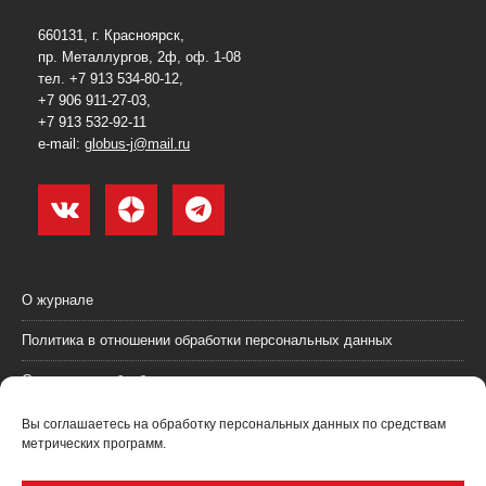
660131, г. Красноярск,
пр. Металлургов, 2ф, оф. 1-08
тел. +7 913 534-80-12,
+7 906 911-27-03,
+7 913 532-92-11
e-mail:
globus-j@mail.ru
О журнале
Политика в отношении обработки персональных данных
Согласие на обработку персональных данных
Пользовательское соглашение (оферта)
Вы соглашаетесь на обработку персональных данных по средствам
метрических программ.
Согласие на получение рекламных материалов