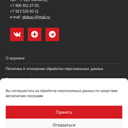
+7 906 911-27-03,
+7 913 532-92-11
e-mail:
globus-j@mail.ru
О журнале
Политика в отношении обработки персональных данных
Согласие на обработку персональных данных
Пользовательское соглашение (оферта)
Вы соглашаетесь на обработку персональных данных по средствам
метрических программ.
Согласие на получение рекламных материалов
Рекламодателям
Принять
Контакты
Отказаться