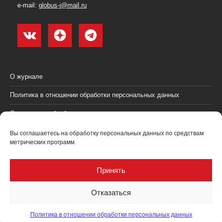
e-mail:
globus-j@mail.ru
О журнале
Политика в отношении обработки персональных данных
Согласие на обработку персональных данных
Пользовательское соглашение (оферта)
Вы соглашаетесь на обработку персональных данных по средствам
метрических программ.
Согласие на получение рекламных материалов
Рекламодателям
Принять
Контакты
Отказаться
Политика в отношении обработки персональных данных
Журнал "Глобус: геология и бизнес" @ 2021. Все права соблюдены.