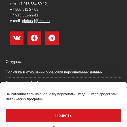
тел. +7 913 534-80-12,
+7 906 911-27-03,
+7 913 532-92-11
e-mail:
globus-j@mail.ru
О журнале
Политика в отношении обработки персональных данных
Согласие на обработку персональных данных
Пользовательское соглашение (оферта)
Вы соглашаетесь на обработку персональных данных по средствам
метрических программ.
Согласие на получение рекламных материалов
Рекламодателям
Принять
Контакты