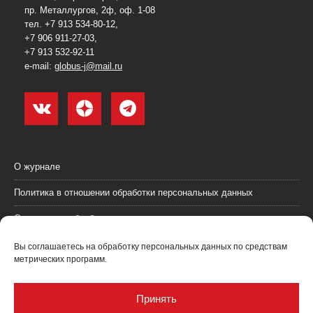
пр. Металлургов, 2ф, оф. 1-08
тел. +7 913 534-80-12,
+7 906 911-27-03,
+7 913 532-92-11
e-mail:
globus-j@mail.ru
О журнале
Политика в отношении обработки персональных данных
Согласие на обработку персональных данных
Пользовательское соглашение (оферта)
Вы соглашаетесь на обработку персональных данных по средствам
метрических программ.
Согласие на получение рекламных материалов
Рекламодателям
Принять