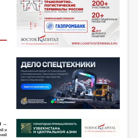
Я
ий и
ений