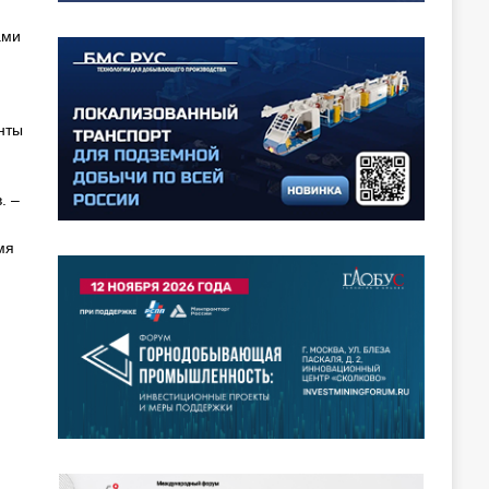
ами
нты
. –
мя