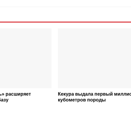
ь» расширяет
Кекура выдала первый милли
базу
кубометров породы