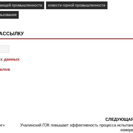
вающей промышленности
новости горной промышленности
льзования
РАССЫЛКУ
х данных
иалов
СЛЕДУЮЩА
нг»
Учалинский ГОК повышает эффективность процесса испытан
измер