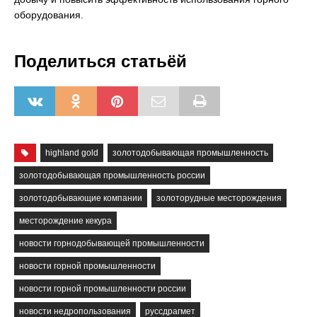
оборудования.
Поделиться статьёй
highland gold
золотодобывающая промышленность
золотодобывающая промышленность россии
золотодобывающие компании
золоторудные месторождения
месторождение кекура
новости горнодобывающей промышленности
новости горной промышленности
новости горной промышленности россии
новости недропользования
руссдрагмет