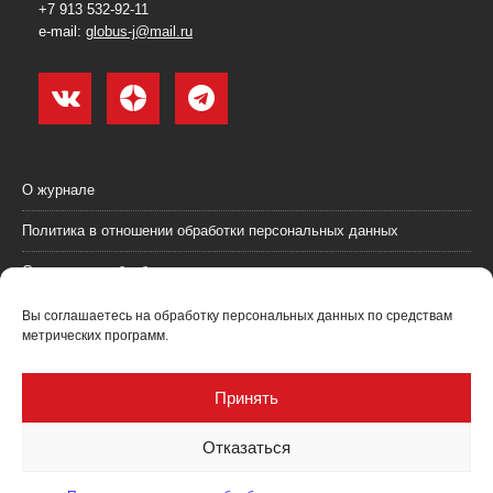
+7 913 532-92-11
e-mail:
globus-j@mail.ru
О журнале
Политика в отношении обработки персональных данных
Согласие на обработку персональных данных
Пользовательское соглашение (оферта)
Вы соглашаетесь на обработку персональных данных по средствам
метрических программ.
Согласие на получение рекламных материалов
Рекламодателям
Принять
Контакты
Отказаться