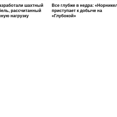
азработали шахтный
Все глубже в недра: «Норнике
бель, рассчитанный
приступает к добыче на
ную нагрузку
«Глубокой»