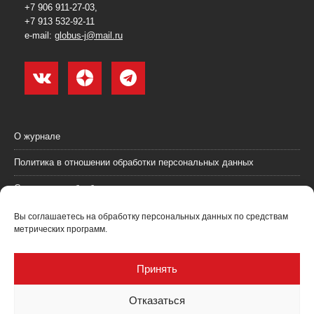
+7 906 911-27-03,
+7 913 532-92-11
e-mail:
globus-j@mail.ru
О журнале
Политика в отношении обработки персональных данных
Согласие на обработку персональных данных
Пользовательское соглашение (оферта)
Вы соглашаетесь на обработку персональных данных по средствам
метрических программ.
Согласие на получение рекламных материалов
Рекламодателям
Принять
Контакты
Отказаться