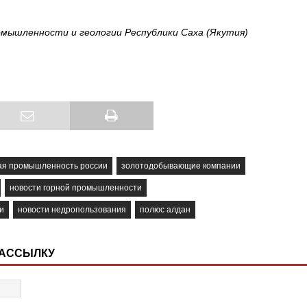
ышленности и геологии Республики Саха (Якутия)
я промышленность россии
золотодобывающие компании
новости горной промышленности
и
новости недропользования
полюс алдан
РАССЫЛКУ