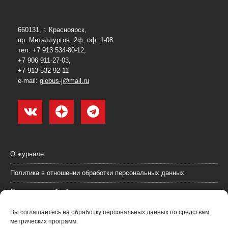
660131, г. Красноярск,
пр. Металлургов, 2ф, оф. 1-08
тел. +7 913 534-80-12,
+7 906 911-27-03,
+7 913 532-92-11
e-mail:
globus-j@mail.ru
О журнале
Политика в отношении обработки персональных данных
Согласие на обработку персональных данных
Пользовательское соглашение (оферта)
Вы соглашаетесь на обработку персональных данных по средствам
метрических программ.