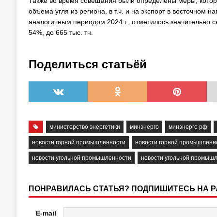
Также во время совещания были определены меры, котор
объема угля из региона, в т.ч. и на экспорт в восточном нап
аналогичным периодом 2024 г., отметилось значительно с
54%, до 665 тыс. тн.
Поделиться статьёй
министерство энергетики
минэнерго
минэнерго рф
новости горной промышленности
новости горной промышленн
новости угольной промышленности
новости угольной промышл
ПОНРАВИЛАСЬ СТАТЬЯ? ПОДПИШИТЕСЬ НА 
E-mail