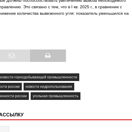
ые должны поспособствовать увеличению вывоза необходимого
равлению. Это связано с тем, что в I кв. 2025 г., в сравнении с
нижение количества вывезенного угля: показатель уменьшился на
новости горнодобывающей промышленности
ости россии
новости недропользования
енности россии
угольная промышленность
РАССЫЛКУ