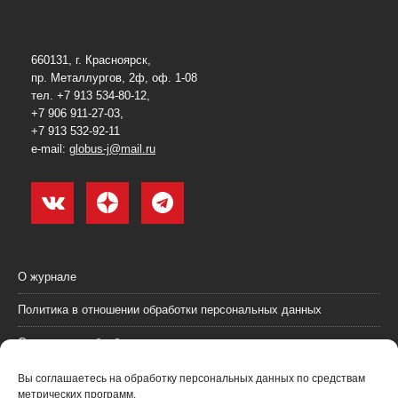
660131, г. Красноярск,
пр. Металлургов, 2ф, оф. 1-08
тел. +7 913 534-80-12,
+7 906 911-27-03,
+7 913 532-92-11
e-mail:
globus-j@mail.ru
О журнале
Политика в отношении обработки персональных данных
Согласие на обработку персональных данных
Пользовательское соглашение (оферта)
Вы соглашаетесь на обработку персональных данных по средствам
метрических программ.