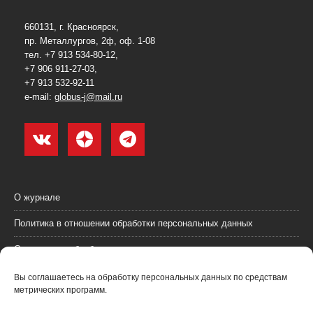
660131, г. Красноярск,
пр. Металлургов, 2ф, оф. 1-08
тел. +7 913 534-80-12,
+7 906 911-27-03,
+7 913 532-92-11
e-mail:
globus-j@mail.ru
О журнале
Политика в отношении обработки персональных данных
Согласие на обработку персональных данных
Пользовательское соглашение (оферта)
Вы соглашаетесь на обработку персональных данных по средствам
метрических программ.
Согласие на получение рекламных материалов