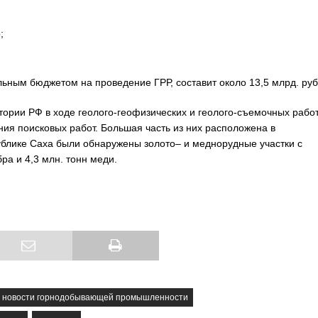
;
ьным бюджетом на проведение ГРР, составит около 13,5 млрд. руб
тории РФ в ходе геолого-геофизических и геолого-съемочных рабо
я поисковых работ. Большая часть из них расположена в
ублике Саха были обнаружены золото– и меднорудные участки с
ра и 4,3 млн. тонн меди.
новости горнодобывающей промышленности