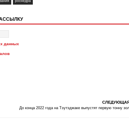
вания
роснедра
РАССЫЛКУ
х данных
иалов
СЛЕДУЮЩА
До конца 2022 года на Тэутэджаке выпустят первую тонну зо