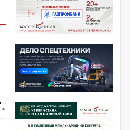
Я
лота