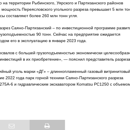
на территории Рыбинского, Уярского и Партизанского районов
я мощность Переясловского угольного разреза превышает 5 млн то
сы составляют более 260 млн тонн угля.
разрез Саяно-Партизанский – по инвестиционной программе развит
рузоподъемностью 90 тонн. Сейчас на предприятие ожидается
дом его в эксплуатацию в январе 2023 года.
освалов с большей грузоподъемностью экономически целесообразн
инвестиций в их приобретение», — пояснил представитель разреза
ийный уголь марки «ДГ» – длиннопламенный газовый витринитовый
ние 2022 года парк горной техники Саяно-Партизанского разреза
275A-6 и гидравлическим экскаватором Komatsu РС1250 с объемо