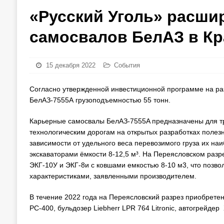
«Русский Уголь» расши
самосвалов БелАЗ в Кр
15 декабря 2022
События
Согласно утвержденной инвестиционной программе на ра
БелАЗ-7555А грузоподъемностью 55 тонн.
Карьерные самосвалы БелАЗ-7555A предназначены для т
технологическим дорогам на открытых разработках полез
зависимости от удельного веса перевозимого груза их на
экскаваторами ёмкости 8-12,5 м³. На Переясловском разр
ЭКГ-10У и ЭКГ-8и с ковшами емкостью 8-10 м3, что позво
характеристиками, заявленными производителем.
В течение 2022 года на Переясловский разрез приобретен
РС-400, бульдозер Liebherr LPR 764 Litronic, автогрейд