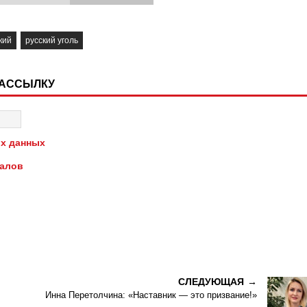
кий
русский уголь
РАССЫЛКУ
х данных
иалов
СЛЕДУЮЩАЯ
Инна Перетолчина: «Наставник — это призвание!»