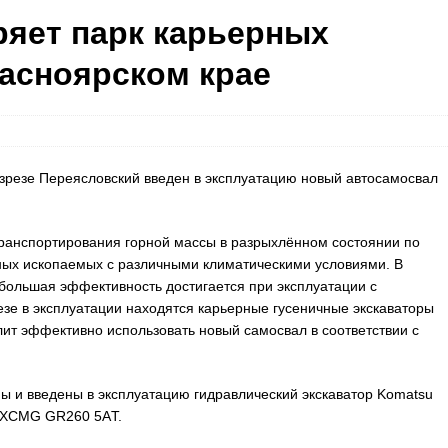
ряет парк карьерных
асноярском крае
зрезе Переясловский введен в эксплуатацию новый автосамосвал
ранспортирования горной массы в разрыхлённом состоянии по
ных ископаемых с различными климатическими условиями. В
ибольшая эффективность достигается при эксплуатации с
езе в эксплуатации находятся карьерные гусеничные экскаваторы
лит эффективно использовать новый самосвал в соответствии с
ы и введены в эксплуатацию гидравлический экскаватор Komatsu
ер XCMG GR260 5AТ.