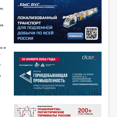
нн.
ия
о и
.
.
м