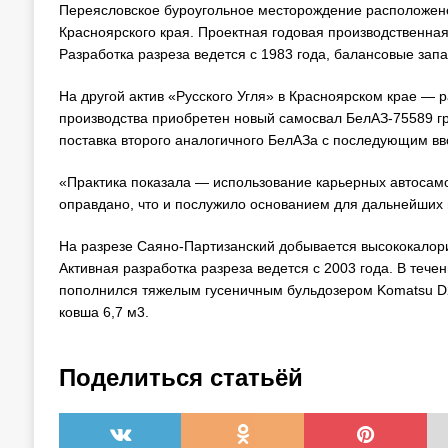
Переясловское буроугольное месторождение расположено 
Красноярского края. Проектная годовая производственна
Разработка разреза ведется с 1983 года, балансовые запа
На другой актив «Русского Угля» в Красноярском крае — 
производства приобретен новый самосвал БелАЗ-75589 г
поставка второго аналогичного БелАЗа с последующим вво
«Практика показала — использование карьерных автосам
оправдано, что и послужило основанием для дальнейших 
На разрезе Саяно-Партизанский добывается высококалор
Активная разработка разреза ведется с 2003 года. В тече
пополнился тяжелым гусеничным бульдозером Komatsu D
ковша 6,7 м3.
Поделиться статьёй