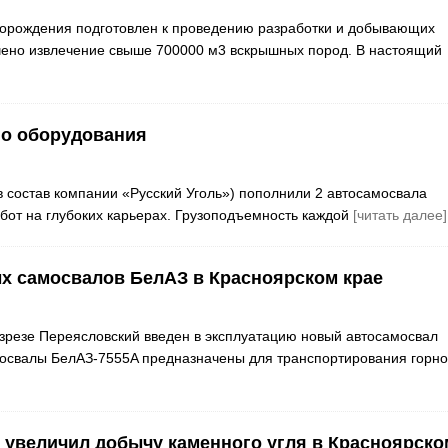
торождения подготовлен к проведению разработки и добывающих
чено извлечение свыше 700000 м3 вскрышных пород. В настоящий
го оборудования
в состав компании «Русский Уголь») пополнили 2 автосамосвала
бот на глубоких карьерах. Грузоподъемность каждой
[читать далее]
ых самосвалов БелАЗ в Красноярском крае
зрезе Переясловский введен в эксплуатацию новый автосамосвал
освалы БелАЗ-7555A предназначены для транспортирования горн
6% увеличил добычу каменного угля в Красноярско