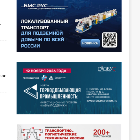
»
рае