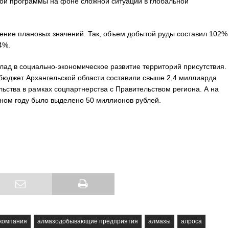
ой программы на фоне сложной ситуации в глобальной
ние плановых значений. Так, объем добытой руды составил 102% 
4%.
лад в социально-экономическое развитие территорий присутствия.
юджет Архангельской области составили свыше 2,4 миллиарда
ьства в рамках соцпартнерства с Правительством региона. А на
ном году было выделено 50 миллионов рублей.
компания
алмазодобывающие предприятия
алмазы
алроса