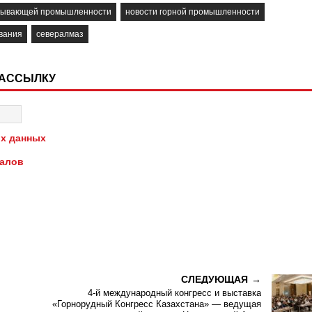
обывающей промышленности
новости горной промышленности
вания
севералмаз
РАССЫЛКУ
х данных
иалов
СЛЕДУЮЩАЯ
4-й международный конгресс и выставка
«Горнорудный Конгресс Казахстана» — ведущая