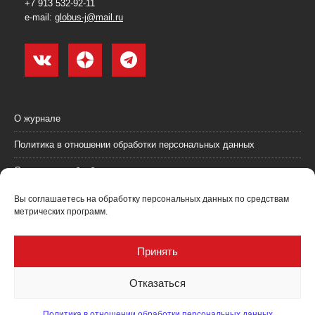
+7 913 532-92-11
e-mail:
globus-j@mail.ru
О журнале
Политика в отношении обработки персональных данных
Согласие на обработку персональных данных
Пользовательское соглашение (оферта)
Вы соглашаетесь на обработку персональных данных по средствам
метрических программ.
Согласие на получение рекламных материалов
Рекламодателям
Принять
Контакты
Отказаться
Политика в отношении обработки персональных данных