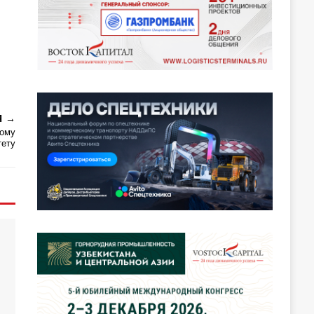
Я
кому
тету