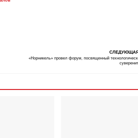
иалов
СЛЕДУЮЩА
«Норникель» провел форум, посвященный технологичес
суверени