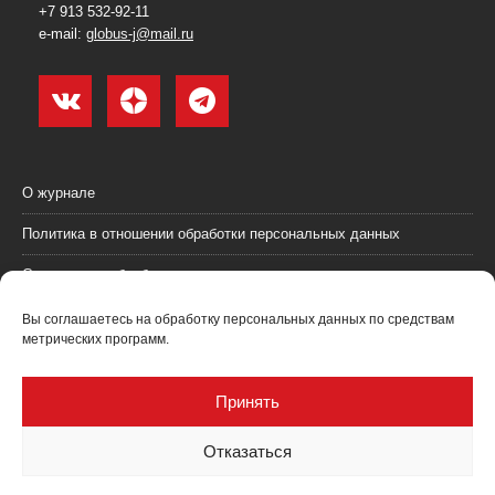
+7 913 532-92-11
e-mail:
globus-j@mail.ru
О журнале
Политика в отношении обработки персональных данных
Согласие на обработку персональных данных
Пользовательское соглашение (оферта)
Вы соглашаетесь на обработку персональных данных по средствам
метрических программ.
Согласие на получение рекламных материалов
Рекламодателям
Принять
Контакты
Отказаться