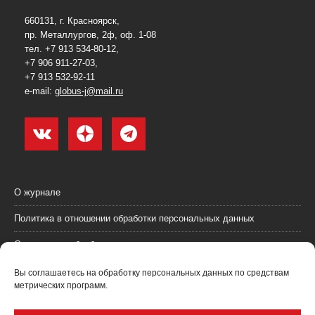
660131, г. Красноярск,
пр. Металлургов, 2ф, оф. 1-08
тел. +7 913 534-80-12,
+7 906 911-27-03,
+7 913 532-92-11
e-mail:
globus-j@mail.ru
О журнале
Политика в отношении обработки персональных данных
Согласие на обработку персональных данных
Пользовательское соглашение (оферта)
Вы соглашаетесь на обработку персональных данных по средствам
метрических программ.
Согласие на получение рекламных материалов