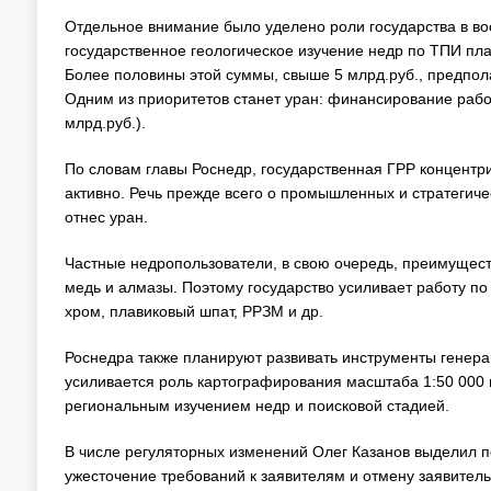
Отдельное внимание было уделено роли государства в вос
государственное геологическое изучение недр по ТПИ план
Более половины этой суммы, свыше 5 млрд.руб., предпол
Одним из приоритетов станет уран: финансирование работ 
млрд.руб.).
По словам главы Роснедр, государственная ГРР концентри
активно. Речь прежде всего о промышленных и стратегиче
отнес уран.
Частные недропользователи, в свою очередь, преимущест
медь и алмазы. Поэтому государство усиливает работу п
хром, плавиковый шпат, РРЗМ и др.
Роснедра также планируют развивать инструменты генера
усиливается роль картографирования масштаба 1:50 000 
региональным изучением недр и поисковой стадией.
В числе регуляторных изменений Олег Казанов выделил п
ужесточение требований к заявителям и отмену заявите