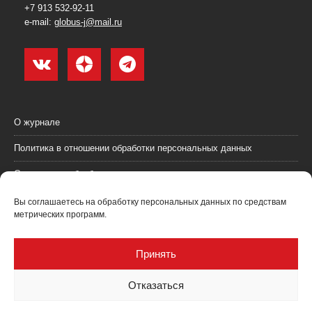
+7 913 532-92-11
e-mail:
globus-j@mail.ru
О журнале
Политика в отношении обработки персональных данных
Согласие на обработку персональных данных
Пользовательское соглашение (оферта)
Вы соглашаетесь на обработку персональных данных по средствам
метрических программ.
Согласие на получение рекламных материалов
Рекламодателям
Принять
Контакты
Отказаться