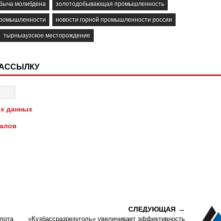
быча молибдена
золотодобывающая промышленность
промышленности
новости горной промышленности россии
тырныаузское месторождение
РАССЫЛКУ
х данных
иалов
СЛЕДУЮЩАЯ
лота
«Кузбассразрезуголь» увеличивает эффективность