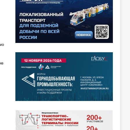
мо
же