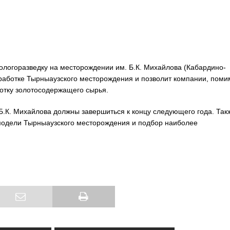
еологоразведку на месторождении им. Б.К. Михайлова (Кабардино-
азработке Тырныаузского месторождения и позволит компании, поми
отку золотосодержащего сырья.
Б.К. Михайлова должны завершиться к концу следующего года. Так
омодели Тырныаузского месторождения и подбор наиболее