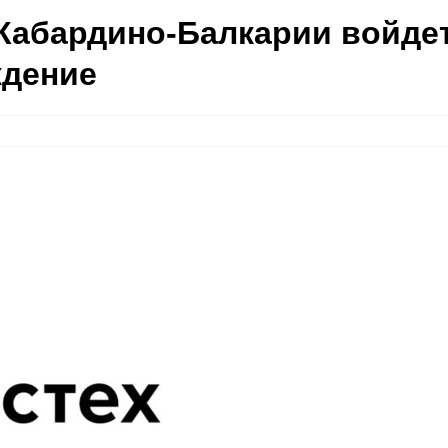
 Кабардино-Балкарии войде
ждение