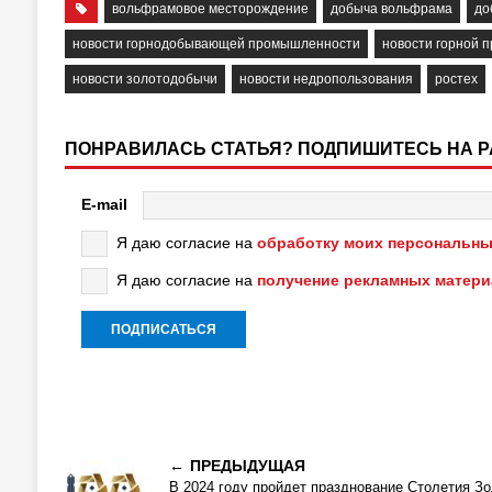
вольфрамовое месторождение
добыча вольфрама
до
новости горнодобывающей промышленности
новости горной 
новости золотодобычи
новости недропользования
ростех
ПОНРАВИЛАСЬ СТАТЬЯ? ПОДПИШИТЕСЬ НА 
E-mail
Я даю согласие на
обработку моих персональны
Я даю согласие на
получение рекламных матер
ПРЕДЫДУЩАЯ
В 2024 году пройдет празднование Столетия Зо