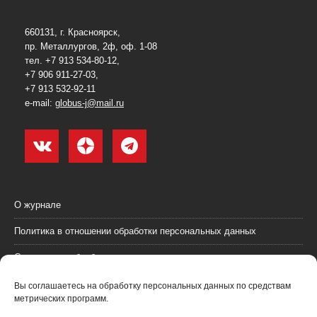
660131, г. Красноярск,
пр. Металлургов, 2ф, оф. 1-08
тел. +7 913 534-80-12,
+7 906 911-27-03,
+7 913 532-92-11
e-mail:
globus-j@mail.ru
О журнале
Политика в отношении обработки персональных данных
Согласие на обработку персональных данных
Пользовательское соглашение (оферта)
Вы соглашаетесь на обработку персональных данных по средствам
метрических программ.
Согласие на получение рекламных материалов