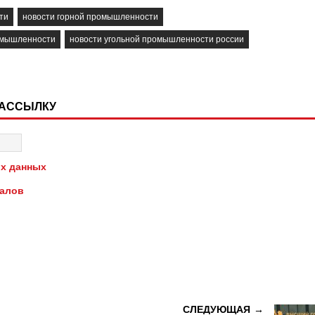
ти
новости горной промышленности
омышленности
новости угольной промышленности россии
РАССЫЛКУ
х данных
иалов
СЛЕДУЮЩАЯ