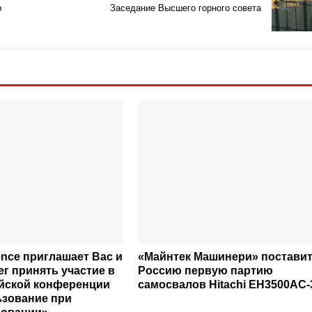
о
Заседание Высшего горного совета
nce приглашает Вас и
«Майнтек Машинери» поставит
г принять участие в
Россию первую партию
йской конференции
самосвалов Hitachi ЕН3500АС-
зование при