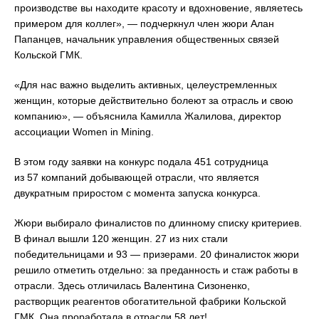
производстве вы находите красоту и вдохновение, являетесь
примером для коллег», — подчеркнул член жюри Алан
Папанцев, начальник управления общественных связей
Кольской ГМК.
«Для нас важно выделить активных, целеустремленных
женщин, которые действительно болеют за отрасль и свою
компанию», — объяснила Камилла Жалилова, директор
ассоциации Women in Mining.
В этом году заявки на конкурс подала 451 сотрудница
из 57 компаний добывающей отрасли, что является
двукратным приростом с момента запуска конкурса.
Жюри выбирало финалистов по длинному списку критериев.
В финал вышли 120 женщин. 27 из них стали
победительницами и 93 — призерами. 20 финалисток жюри
решило отметить отдельно: за преданность и стаж работы в
отрасли. Здесь отличилась Валентина Сизоненко,
растворщик реагентов обогатительной фабрики Кольской
ГМК. Она проработала в отрасли 58 лет!