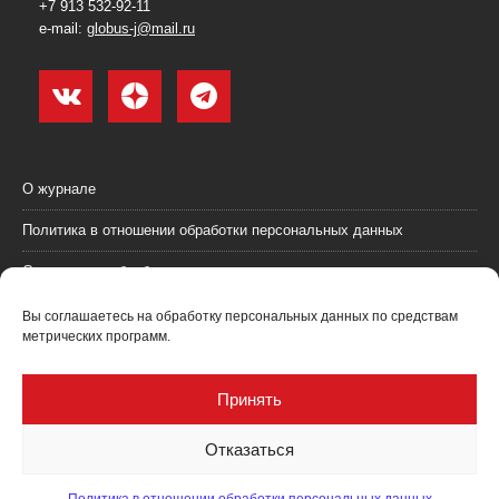
+7 913 532-92-11
e-mail:
globus-j@mail.ru
О журнале
Политика в отношении обработки персональных данных
Согласие на обработку персональных данных
Пользовательское соглашение (оферта)
Вы соглашаетесь на обработку персональных данных по средствам
метрических программ.
Согласие на получение рекламных материалов
Рекламодателям
Принять
Контакты
Отказаться