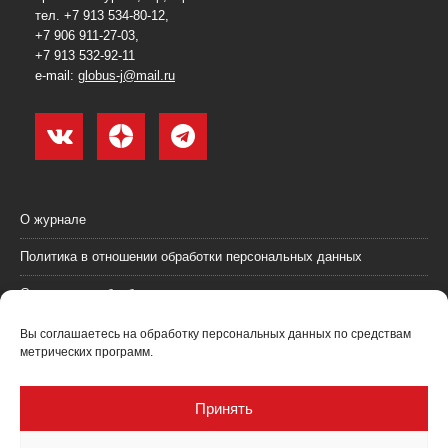
тел. +7 913 534-80-12,
+7 906 911-27-03,
+7 913 532-92-11
e-mail:
globus-j@mail.ru
О журнале
Политика в отношении обработки персональных данных
Согласие на обработку персональных данных
Пользовательское соглашение (оферта)
Вы соглашаетесь на обработку персональных данных по средствам
метрических программ.
Согласие на получение рекламных материалов
Рекламодателям
Принять
Контакты